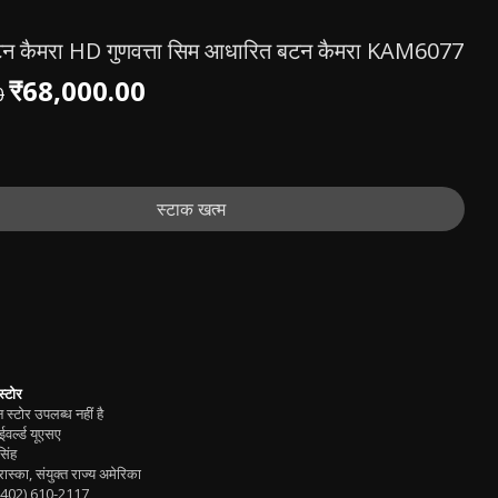
टन कैमरा HD गुणवत्ता सिम आधारित बटन कैमरा KAM6077
ूल्य
बिक्री मूल्य
₹68,000.00
0
स्टाक खत्म
स्टोर
स्टोर उपलब्ध नहीं है
वर्ल्ड यूएसए
िंह
ब्रास्का, संयुक्त राज्य अमेरिका
(402) 610-2117