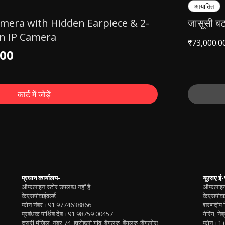
आयातित
amera with Hidden Earpiece & 2-
जासूसी ब
n IP Camera
नियमित म
₹73,000.0
.00
कार्ट में जोड़ें
प्रधान कार्यालय-
यूएसए ई-
ऑफ़लाइन स्टोर उपलब्ध नहीं है
ऑफ़लाइन 
केएसपीवाईवर्ल्ड
केएसपीवाई
फ़ोन नंबर
+91 9774638866
शरणदीप स
प्रबंधक पार्थिब देब
+91 98759 00457
गेरिंग, ने
दूसरी मंजिल, नंबर 74, हारोहली गांव, बेंगलुरु, बेंगलुरु (बैंगलोर)
फ़ोन
+1 