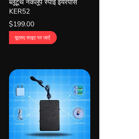
ब्लूटूथ नेकलूप स्पाई इयरपीस
KER52
$199.00
यूएसए साइट पर जाएँ