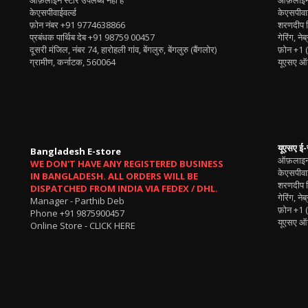
ऑफ़लाइन स्टोर उपलब्ध नहीं है
ऑफ़लाइन 
केएसपीवाईवर्ल्ड
केएसपीवाई
फ़ोन नंबर
+91 9774638866
शरणदीप स
प्रबंधक पार्थिब देब
+91 98759 00457
गेरिंग, ने
दूसरी मंजिल, नंबर 74, हारोहली गांव, बेंगलुरु, बेंगलुरु (बैंगलोर)
फ़ोन
+1 
ग्रामीण, कर्नाटक, 560064
यूएसए ऑन
यूएसए ई-
Bangladesh E-store
ऑफ़लाइन 
WE DON'T HAVE ANY REGISTERED BUSINESS
केएसपीवाई
IN BANGLADESH. ALL ORDERS WILL BE
शरणदीप स
DISPATCHED FROM INDIA VIA FEDEX / DHL.
गेरिंग, ने
Manager - Parthib Deb
फ़ोन
+1 
Phone +91 9875900457
यूएसए ऑन
Online Store -
CLICK HERE