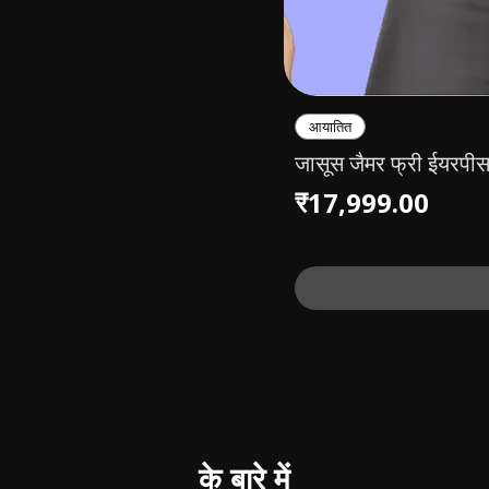
आयातित
जासूस जैमर फ्री ईयरपी
मूल्य
₹17,999.00
के बारे में