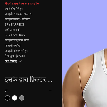
रेडियो ट्रांसमिशन स्पाई इयरपीस
स्मार्ट होम गैजेट्स
जासूसी सहायक उपकरण
जासूसी बरगद / बनियान
SPY EARPIECE
रूबी उपकरणों
SPY CAMERAS
जासूसी जीएसएम बॉक्स
जासूसी मुखौटा
जासूसी अंडरगारमेंट्स
छिपा हुआ ईयरफोन
और दिखाएं
इसके द्वारा फ़िल्टर करें
रंग