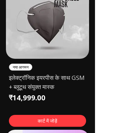
नया आगमन
इलेक्ट्रॉनिक इयरपीस के साथ GSM
+ ब्लूटूथ संयुक्त मास्क
मूल्य
₹14,999.00
कार्ट में जोड़ें