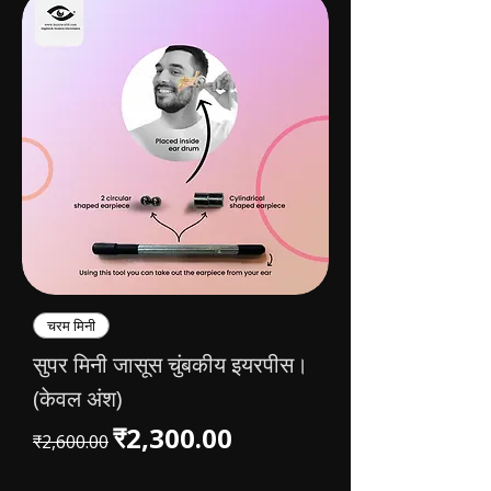
चरम मिनी
सुपर मिनी जासूस चुंबकीय इयरपीस।
(केवल अंश)
नियमित मूल्य
बिक्री मूल्य
₹2,300.00
₹2,600.00