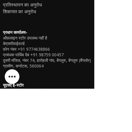
प्रतिस्थापन का अनुरोध
शिकायत का अनुरोध
प्रधान कार्यालय-
ऑफ़लाइन स्टोर उपलब्ध नहीं है
केएसपीवाईवर्ल्ड
फ़ोन नंबर
+91 9774638866
प्रबंधक पार्थिब देब
+91 98759 00457
दूसरी मंजिल, नंबर 74, हारोहली गांव, बेंगलुरु, बेंगलुरु (बैंगलोर)
ग्रामीण, कर्नाटक, 560064
यूएसए ई-स्टोर
ऑफ़लाइन स्टोर उपलब्ध नहीं है
केएसपीवाईवर्ल्ड यूएसए
शरणदीप सिंह
गेरिंग, नेब्रास्का, संयुक्त राज्य अमेरिका
फ़ोन
+1 (402) 610-2117
यूएसए ऑनलाइन स्टोर -
यहां क्लिक करें
यूएसए ई-स्टोर