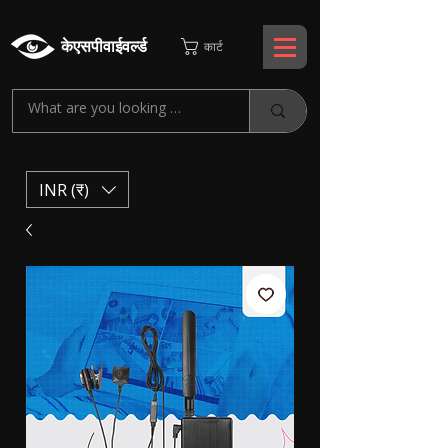
केएसपीवाईवर्ल्ड
कार्ट
INR (₹)