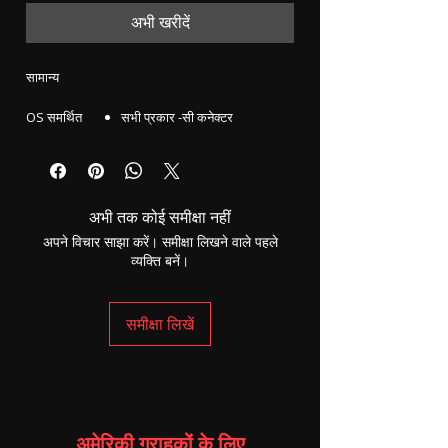
अभी खरीदें
सामान्य
OS समर्थित
सभी प्रकार -सी कनेक्टर
उपयुक्त उपकरण
एंड्रॉइड
प्रकार
हेडफ़ोन एडाप्टर
नेटवर्क और कनेक्टिविटी
अभी तक कोई समीक्षा नहीं
डिवाइस से कनेक्टिविटी
3.5 मिमी
अपने विचार साझा करें। समीक्षा लिखने वाले पहले
व्यक्ति बनें।
समीक्षा लिखें
अमेरिकी ग्राहकों के लिए