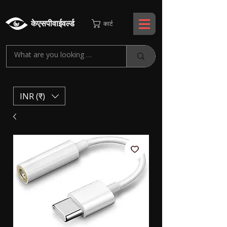
केएसपीवाईवर्ल्ड
कार्ट
INR (₹)