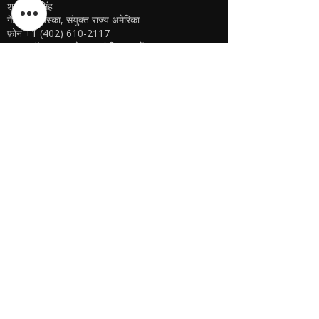
शरणदीप सिंह
गेरिंग, नेब्रास्का, संयुक्त राज्य अमेरिका
फ़ोन
+1 (402) 610-2117
यूएसए ऑनलाइन स्टोर -
यहां क्लिक करें
यूएसए ई-स्टोर
ऑफ़लाइन स्टोर उपलब्ध नहीं है
केएसपीवाईवर्ल्ड यूएसए
शरणदीप सिंह
गेरिंग, नेब्रास्का, संयुक्त राज्य अमेरिका
फ़ोन
+1 (402) 610-2117
यूएसए ऑनलाइन स्टोर -
यहां क्लिक करें
Bangladesh E-store
WE DON'T HAVE ANY REGISTERED
BUSINESS IN BANGLADESH. ALL ORDERS
WILL BE DISPATCHED FROM INDIA VIA
FEDEX / DHL.
Manager - Parthib Deb
Phone +91 9875900457
Online Store -
CLICK HERE
नीति