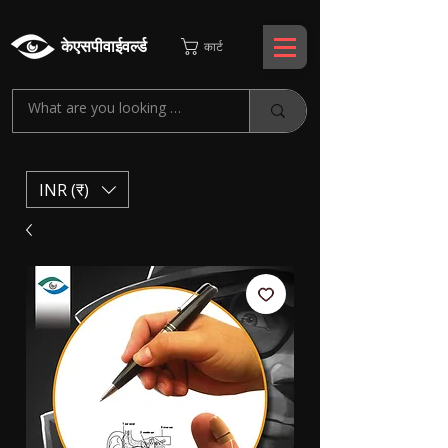
केएसपीवाईवर्ल्ड
कार्ट
INR (₹)