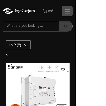
केएसपीवाईवर्ल्ड
कार्ट
INR (₹)