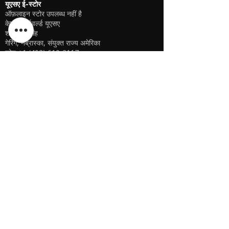
यूएसए ई-स्टोर
ऑफ़लाइन स्टोर उपलब्ध नहीं है
केएसपीवाईवर्ल्ड यूएसए
शरणदीप सिंह
गेरिंग, नेब्रास्का, संयुक्त राज्य अमेरिका
फ़ोन
+1 (402) 610-2117
यूएसए ऑनलाइन स्टोर -
यहां क्लिक करें
यूएसए ई-स्टोर
ऑफ़लाइन स्टोर उपलब्ध नहीं है
केएसपीवाईवर्ल्ड यूएसए
शरणदीप सिंह
गेरिंग, नेब्रास्का, संयुक्त राज्य अमेरिका
फ़ोन
+1 (402) 610-2117
यूएसए ऑनलाइन स्टोर -
यहां क्लिक करें
Bangladesh E-store
WE DON'T HAVE ANY REGISTERED
BUSINESS IN BANGLADESH. ALL ORDERS
WILL BE DISPATCHED FROM INDIA VIA
FEDEX / DHL.
Manager - Parthib Deb
Phone +91 9875900457
Online Store -
CLICK HERE