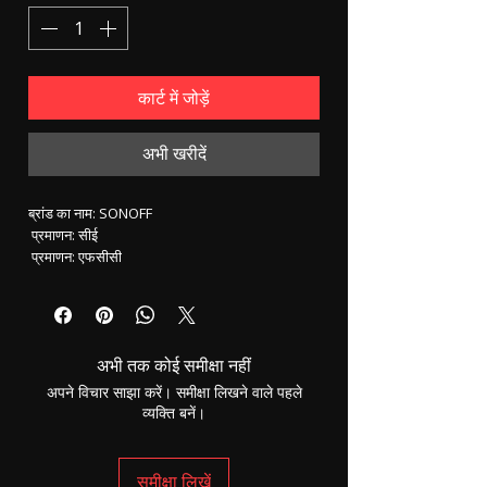
कार्ट में जोड़ें
अभी खरीदें
ब्रांड का नाम: SONOFF
 प्रमाणन: सीई
 प्रमाणन: एफसीसी
 उत्पत्ति: सीएन (उत्पत्ति)
 मॉडल संख्या: Sonoff 4CH
 विधानसभा की स्थिति: रेडी-टू-गो
 स्केल: वाईफाई स्विच
अभी तक कोई समीक्षा नहीं
 स्केल: कोई नहीं
 विशेषताएं: स्लॉट
अपने विचार साझा करें। समीक्षा लिखने वाले पहले
 जाइरो: इटेड सोनॉफ वाईफाई इंटरप्रेटर
व्यक्ति बनें।
 नियंत्रण चैनल: 4 चैनल
 अधिकतम गति: Sonoff वायरलेस लाइट स्विच
 नाम: Sonoff 4CH स्मार्ट वाईफाई स्विच
समीक्षा लिखें