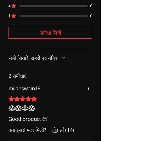
2
0
1
0
समीक्षा लिखें
सभी सितारे, सबसे प्रासंगिक
2 समीक्षाएं
milanswain19
5 में से 5 स्टार के रूप में रेट किया गया।
😱😱😱😱
Good product 😌
क्या इससे मदद मिली?
हाँ (14)