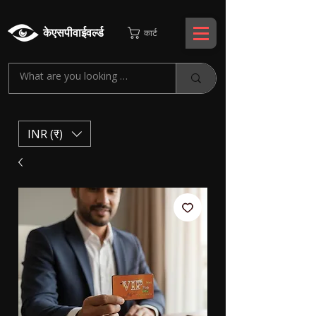
केएसपीवाईवर्ल्ड
कार्ट
INR (₹)