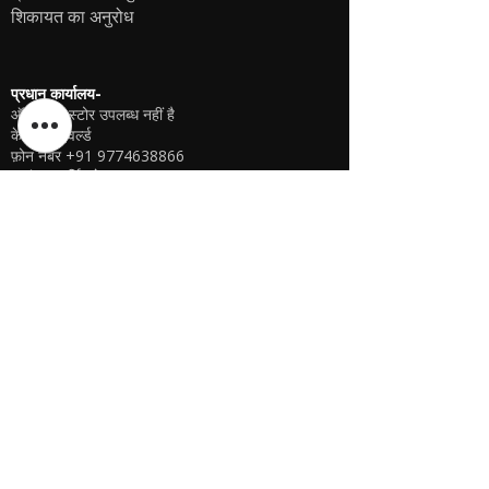
शिकायत का अनुरोध
प्रधान कार्यालय-
ऑफ़लाइन स्टोर उपलब्ध नहीं है
केएसपीवाईवर्ल्ड
फ़ोन नंबर
+91 9774638866
प्रबंधक पार्थिब देब
+91 98759 00457
दूसरी मंजिल, नंबर 74, हारोहली गांव, बेंगलुरु, बेंगलुरु (बैंगलोर)
ग्रामीण, कर्नाटक, 560064
यूएसए ई-स्टोर
ऑफ़लाइन स्टोर उपलब्ध नहीं है
केएसपीवाईवर्ल्ड यूएसए
शरणदीप सिंह
गेरिंग, नेब्रास्का, संयुक्त राज्य अमेरिका
फ़ोन
+1 (402) 610-2117
यूएसए ऑनलाइन स्टोर -
यहां क्लिक करें
यूएसए ई-स्टोर
ऑफ़लाइन स्टोर उपलब्ध नहीं है
केएसपीवाईवर्ल्ड यूएसए