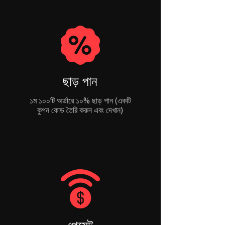
ছাড় পান
১ম ১০০টি অর্ডারে ১০% ছাড় পান (একটি
কুপন কোড তৈরি করুন এবং দেখান)