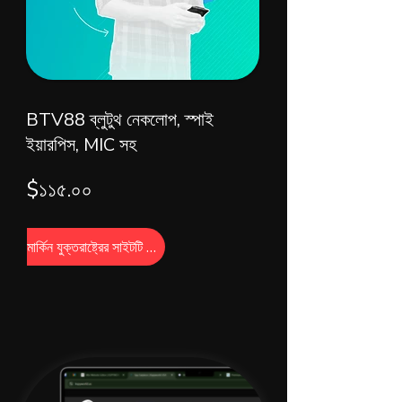
BTV88 ব্লুটুথ নেকলোপ, স্পাই
ইয়ারপিস, MIC সহ
$১১৫.০০
মার্কিন যুক্তরাষ্ট্রের সাইটটি দেখুন