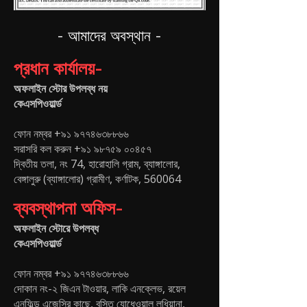
- আমাদের অবস্থান -
প্রধান কার্যালয়-
অফলাইন স্টোর উপলব্ধ নয়
কেএসপিওয়ার্ল্ড
ফোন নম্বর
+৯১ ৯৭৭৪৬৩৮৮৬৬
সরাসরি কল করুন
+৯১ ৯৮৭৫৯ ০০৪৫৭
দ্বিতীয় তলা, নং 74, হারোহালি গ্রাম, ব্যাঙ্গালোর,
বেঙ্গালুরু (ব্যাঙ্গালোর) গ্রামীণ, কর্ণাটক, 560064
ব্যবস্থাপনা অফিস-
অফলাইন স্টোরে উপলব্ধ
কেএসপিওয়ার্ল্ড
ফোন নম্বর
+৯১ ৯৭৭৪৬৩৮৮৬৬
দোকান নং-২ জিএন টাওয়ার, লাকি এনক্লেভ, রয়েল
এনফিল্ড এজেন্সির কাছে, বস্তি যোধেওয়াল লুধিয়ানা,