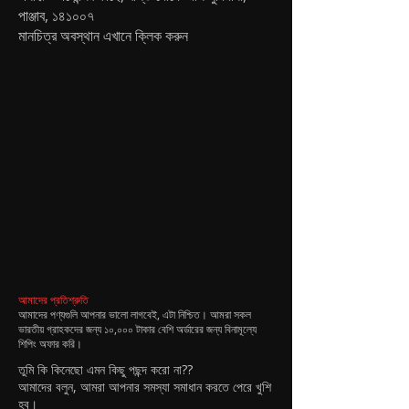
পাঞ্জাব, ১৪১০০৭
মানচিত্র অবস্থান এখানে ক্লিক করুন
আমাদের প্রতিশ্রুতি
আমাদের পণ্যগুলি আপনার ভালো লাগবেই, এটা নিশ্চিত। আমরা সকল
ভারতীয় গ্রাহকদের জন্য ১০,০০০ টাকার বেশি অর্ডারের জন্য বিনামূল্যে
শিপিং অফার করি।
তুমি কি কিনেছো এমন কিছু পছন্দ করো না??
আমাদের বলুন, আমরা আপনার সমস্যা সমাধান করতে পেরে খুশি
হব।