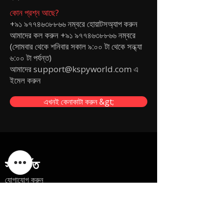
কোন প্রশ্ন আছে?
+৯১ ৯৭৭৪৬৩৮৮৬৬
নম্বরে হোয়াটসঅ্যাপ করুন
আমাদের কল করুন
+৯১ ৯৭৭৪৬৩৮৮৬৬
নম্বরে
(সোমবার থেকে শনিবার সকাল ৯:০০ টা থেকে সন্ধ্যা
৬:০০ টা পর্যন্ত)
আমাদের
support@kspyworld.com
এ
ইমেল করুন
এখনই কেনাকাটা করুন &gt;
সম্পর্কিত
যোগাযোগ করুন
আমাদের সম্পর্কে
কল ব্যাক অনুরোধ
প্রতিস্থাপন অনুরোধ