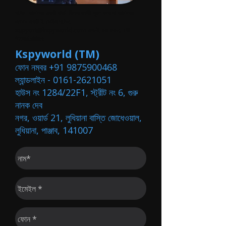
পাঠান
আমাদের একটি বার্তা
নীচের ফর্মটি পূরণ করে বা আমাদের
এখানে একটি ই-মেইল পাঠান:
support@kspyworld.com
এখনই কল করুন:
+91
9774638866
Kspyworld (TM)
ফোন নম্বর
+91 9875900468
ল্যান্ডলাইন -
0161-2621051
হাউস নং 1284/22F1, স্ট্রীট নং 6, গুরু
নানক দেব
নগর, ওয়ার্ড 21, লুধিয়ানা বাস্তি জোধেওয়াল,
লুধিয়ানা, পাঞ্জাব, 141007