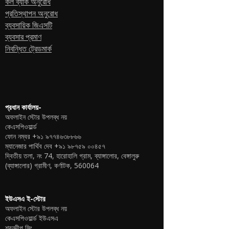
কল ব্যাক অনুরোধ
প্রতিস্থাপন অনুরোধ
ব্যবসায়িক জিএসটি
ব্যবসার প্রমাণ
নিবন্ধিত ট্রেডমার্ক
প্রধান কার্যালয়-
অফলাইন স্টোর উপলব্ধ নয়
কেএসপিওয়ার্ল্ড
ফোন নম্বর
+৯১ ৯৭৭৪৬৩৮৮৬৬
ম্যানেজার পার্থিব দেব
+৯১ ৯৮৭৫৯ ০০৪৫৭
দ্বিতীয় তলা, নং 74, হারোহালি গ্রাম, ব্যাঙ্গালোর, বেঙ্গালুরু
(ব্যাঙ্গালোর) গ্রামীণ, কর্ণাটক, 560064
ইউএসএ ই-স্টোর
অফলাইন স্টোর উপলব্ধ নয়
কেএসপিওয়ার্ল্ড ইউএসএ
শরনদীপ সিং