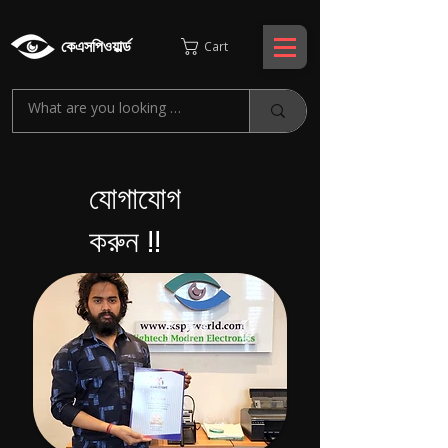
কেএসপিওয়ার্ল্ড
Cart
যোগাযোগ
করুন !!