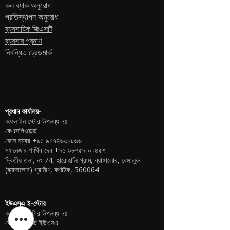
কল ব্যাক অনুরোধ
প্রতিস্থাপন অনুরোধ
ব্যবসায়িক জিএসটি
ব্যবসার প্রমাণ
নিবন্ধিত ট্রেডমার্ক
প্রধান কার্যালয়-
অফলাইন স্টোর উপলব্ধ নয়
কেএসপিওয়ার্ল্ড
ফোন নম্বর
+৯১ ৯৭৭৪৬৩৮৮৬৬
ম্যানেজার পার্থিব দেব
+৯১ ৯৮৭৫৯ ০০৪৫৭
দ্বিতীয় তলা, নং 74, হারোহালি গ্রাম, ব্যাঙ্গালোর, বেঙ্গালুরু
(ব্যাঙ্গালোর) গ্রামীণ, কর্ণাটক, 560064
ইউএসএ ই-স্টোর
অফলাইন স্টোর উপলব্ধ নয়
কেএসপিওয়ার্ল্ড ইউএসএ