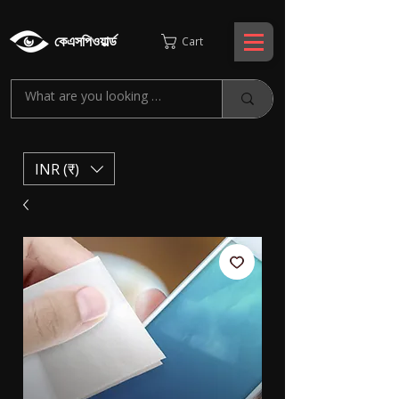
কেএসপিওয়ার্ল্ড
Cart
INR (₹)