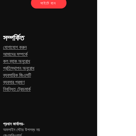
ই-মেইল- সমর্থন@kspyworld.com
সাইটে যান
সংস্থার নাম- কিংডসাইডঅঅনলাইনসোলিউশন প্রাইভেট.এলটি।
সম্পর্কিত
বিভাগের নাম- কে-স্পাই ওয়ার্ল্ড
যোগাযোগ করুন
আমাদের সম্পর্কে
যোগাযোগ নং- +91 9774638866
কল ব্যাক অনুরোধ
প্রতিস্থাপন অনুরোধ
ব্যবসায়িক জিএসটি
ব্যবসার প্রমাণ
নিবন্ধিত ট্রেডমার্ক
প্রধান কার্যালয়-
অফলাইন স্টোর উপলব্ধ নয়
কেএসপিওয়ার্ল্ড