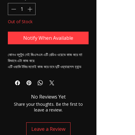
Out of Stock
Notify When Available
কোনও ব্লুটুথ নেই জিএসএম এটি রেডিও ওয়েভে কাজ করে না!
কিভাবে এটা কাজ করে:
এটি ওয়াকি টকির মতোই কাজ করে তবে দুটি ওয়্যারলেস হ্যান্ড
মডিউল পরিবর্তে তাদের হ'ল একটি ভেস্ট এবং এক হাত মডিউল।
বৈশিষ্ট্য:
এটি স্পষ্ট ভয়েসের সাথে কোনও ঝামেলা ছাড়াই 10 কিলোমিটার
অবধি কাজ করবে।
No Reviews Yet
এটি একটি জ্যামারের নিচেও কাজ করতে পারে।
বাক্সে:
Share your thoughts. Be the first to
1x ভেষ্ট
leave a review.
1x চার্জার
1x ইউএসবি চার্জার তারের
1x অপারেটিং ম্যানুয়াল
Leave a Review
1 এক্স ওয়ারেন্টি কার্ড