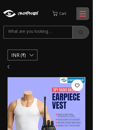
কেএসপিওয়ার্ল্ড
Cart
INR (₹)