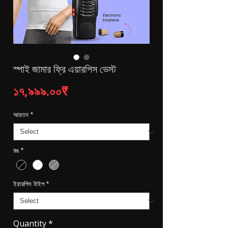
স্পাই জামার ফ্রি এয়ারপিস ভেস্ট
Price
১৭,৯৯৯.০০₹
আয়তন
*
রঙ
*
ইয়ারপিস টাইপ
*
Quantity
*