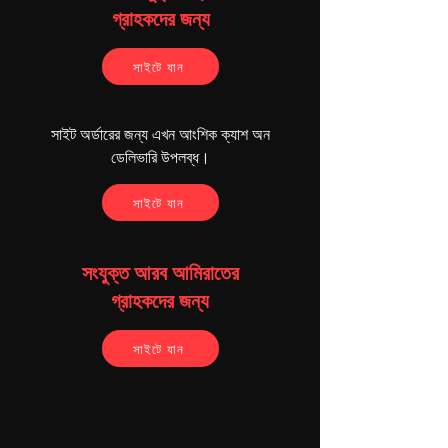
গ্রাহকদের জন্য
সাইটে যান
সাইট অর্ডারের জন্য এখন আংশিক ক্যাশ অন
ডেলিভারি উপলব্ধ।
সাইটে যান
 অ্যাপ সমর্থন করে: অ্যালেক্সা এবং গুগল নেস্ট এবং গুগল হোমের 
সংযুক্ত আরব আমিরাতের
গ্রাহকদের জন্য
 নির্মাতা: Sonoff এর আসল অফিসিয়াল প্রস্তুতকারক
সাইটে যান