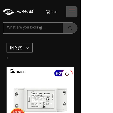
কেএসপিওয়ার্ল্ড
Cart
INR (₹)