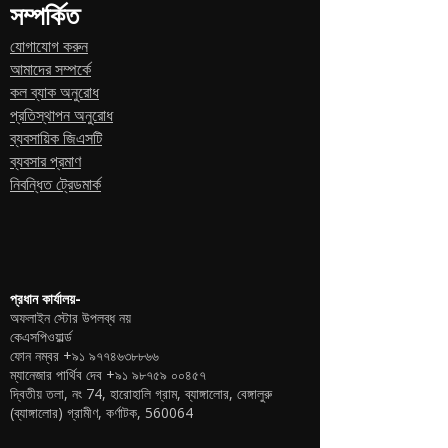
সম্পর্কিত
যোগাযোগ করুন
আমাদের সম্পর্কে
কল ব্যাক অনুরোধ
প্রতিস্থাপন অনুরোধ
ব্যবসায়িক জিএসটি
ব্যবসার প্রমাণ
নিবন্ধিত ট্রেডমার্ক
প্রধান কার্যালয়-
অফলাইন স্টোর উপলব্ধ নয়
কেএসপিওয়ার্ল্ড
ফোন নম্বর
+৯১ ৯৭৭৪৬৩৮৮৬৬
ম্যানেজার পার্থিব দেব
+৯১ ৯৮৭৫৯ ০০৪৫৭
দ্বিতীয় তলা, নং 74, হারোহালি গ্রাম, ব্যাঙ্গালোর, বেঙ্গালুরু
(ব্যাঙ্গালোর) গ্রামীণ, কর্ণাটক, 560064