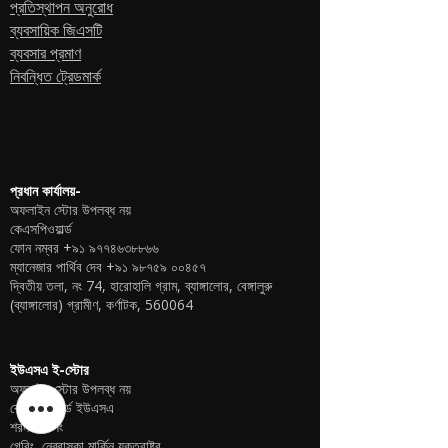
প্রতিস্থাপন অনুরোধ
ব্যবসায়িক জিএসটি
ব্যবসার প্রমাণ
নিবন্ধিত ট্রেডমার্ক
প্রধান কার্যালয়-
অফলাইন স্টোর উপলব্ধ নয়
কেএসপিওয়ার্ল্ড
ফোন নম্বর
+৯১ ৯৭৭৪৬৩৮৮৬৬
ম্যানেজার পার্থিব দেব
+৯১ ৯৮৭৫৯ ০০৪৫৭
দ্বিতীয় তলা, নং 74, হারোহালি গ্রাম, ব্যাঙ্গালোর, বেঙ্গালুরু
(ব্যাঙ্গালোর) গ্রামীণ, কর্ণাটক, 560064
ইউএসএ ই-স্টোর
অফলাইন স্টোর উপলব্ধ নয়
কেএসপিওয়ার্ল্ড ইউএসএ
শরনদীপ সিং
গেরিং, নেব্রাস্কা মার্কিন যুক্তরাষ্ট্র