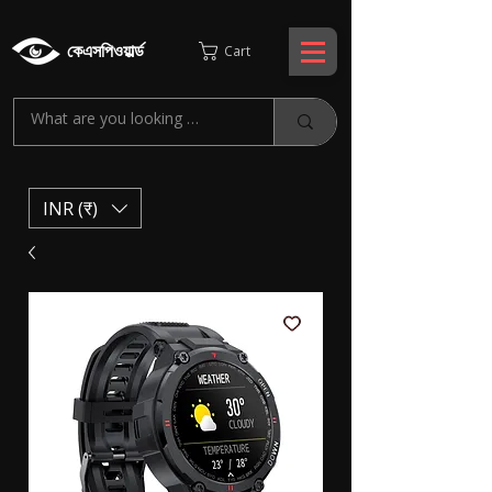
কেএসপিওয়ার্ল্ড
Cart
INR (₹)