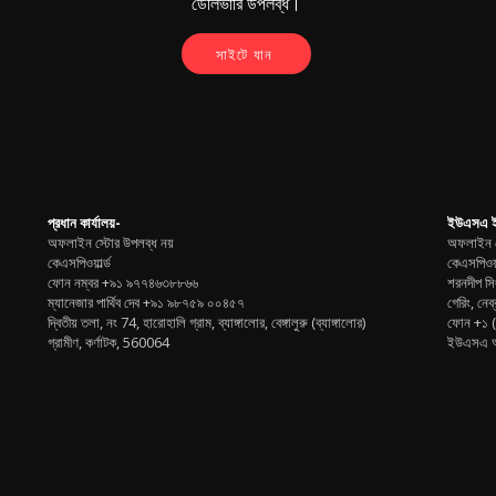
ডেলিভারি উপলব্ধ।
সাইটে যান
প্রধান কার্যালয়-
ইউএসএ ই
অফলাইন স্টোর উপলব্ধ নয়
অফলাইন স
কেএসপিওয়ার্ল্ড
কেএসপিওয়
ফোন নম্বর
+৯১ ৯৭৭৪৬৩৮৮৬৬
শরনদীপ সি
ম্যানেজার পার্থিব দেব
+৯১ ৯৮৭৫৯ ০০৪৫৭
গেরিং, নেব্র
দ্বিতীয় তলা, নং 74, হারোহালি গ্রাম, ব্যাঙ্গালোর, বেঙ্গালুরু (ব্যাঙ্গালোর)
ফোন
+১ 
গ্রামীণ, কর্ণাটক, 560064
ইউএসএ অ