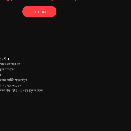
সাইটে যান
-স্টোর
্টোর উপলব্ধ নয়
ার্ল্ড ইউএসএ
ং
াস্কা মার্কিন যুক্তরাষ্ট্র
(৪০২) ৬১০-২১১৭
নলাইন স্টোর -
এখানে ক্লিক করুন