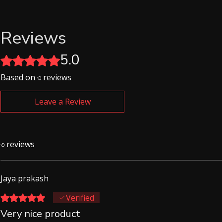
Reviews
5.0
Rated ৫ out of 5 stars.
Based on ৩ reviews
Leave a Review
৩ reviews
Jaya prakash
Rated ৫ out of 5 stars.
Verified
Very nice product