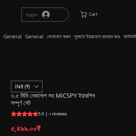
Cart
Log In
General
General
যোগাযোগ করুন
লুকানো ইয়ারফোন ব্যবহার করে
কাস্টম
INR (₹)
৩.৫ মিমি নেকলোপ সহ MICSPY ইয়ারপিস
সম্পূর্ণ সেট
Rating is 5.0 out of five stars based on ৩ reviews
5.0 | ৩ reviews
Price
৫,৪৯৯.০০₹