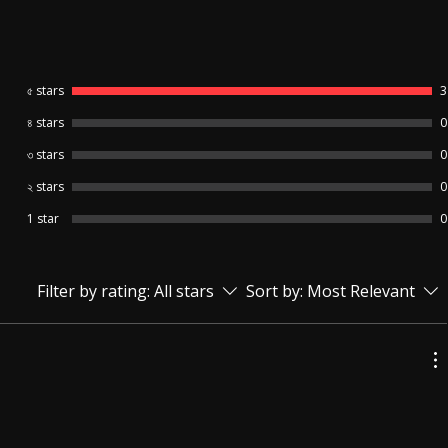
৫ stars
3
৪ stars
0
৩ stars
0
২ stars
0
1 star
0
Filter by rating:
All stars
Sort by:
Most Relevant