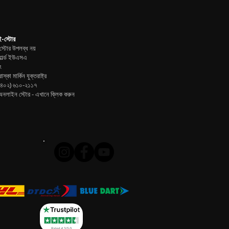
-স্টোর
্টোর উপলব্ধ নয়
ার্ল্ড ইউএসএ
ং
াস্কা মার্কিন যুক্তরাষ্ট্র
(৪০২) ৬১০-২১১৭
নলাইন স্টোর -
এখানে ক্লিক করুন