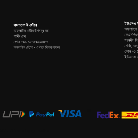
ইউএসএ ই
বাংলাদেশ ই-স্টোর
অফলাইন স
অফলাইন স্টোর উপলব্ধ নয়
কেএসপিওয়
পার্থিব দেব
শরনদীপ সি
ফোন +৯১ ৯৮৭৫৯০০৪৫৭
গেরিং, নেব্র
অনলাইন স্টোর -
এখানে ক্লিক করুন
ফোন
+১ 
ইউএসএ অ
COM সর্বস্বত্ব সংরক্ষিত