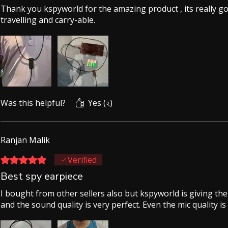
Thank you kspyworld for the amazing product , its really g
travelling and carry-able.
Was this helpful?
Yes (২)
Ranjan Malik
Rated ৫ out of 5 stars.
Verified
Best spy earpiece
I bought from other sellers also but kspyworld is giving the
and the sound quality is very perfect. Even the mic quality is