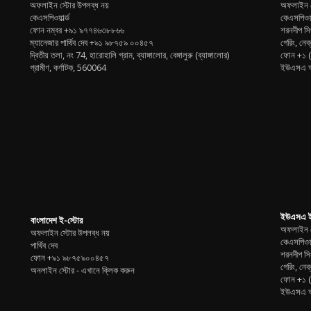
অফলাইন স্টোর উপলব্ধ নয়
অফলাইন স
কেএসপিওয়ার্ল্ড
কেএসপিওয়
ফোন নম্বর
+৯১ ৯৭৭৪৬৩৮৮৬৬
শরনদীপ সি
ম্যানেজার পার্থিব দেব
+৯১ ৯৮৭৫৯ ০০৪৫৭
গেরিং, নেব্র
দ্বিতীয় তলা, নং 74, হারোহালি গ্রাম, ব্যাঙ্গালোর, বেঙ্গালুরু (ব্যাঙ্গালোর)
ফোন
+১ 
গ্রামীণ, কর্ণাটক, 560064
ইউএসএ অ
ইউএসএ ই
বাংলাদেশ ই-স্টোর
অফলাইন স
অফলাইন স্টোর উপলব্ধ নয়
কেএসপিওয়
পার্থিব দেব
শরনদীপ সি
ফোন +৯১ ৯৮৭৫৯০০৪৫৭
গেরিং, নেব্র
অনলাইন স্টোর -
এখানে ক্লিক করুন
ফোন
+১ 
ইউএসএ অ