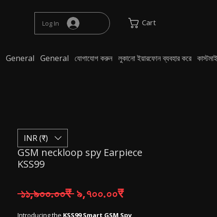
Cart
Log In
General
General
যোগাযোগ করুন
লুকানো ইয়ারফোন ব্যবহার করে
কাস্টম
INR (₹)
GSM neckloop spy Earpiece
KSS99
Regular Price
Sale Price
 ১১,৯০০.০০₹ 
৯,৭০০.০০₹
Introducing the
KSS99 Smart GSM Spy