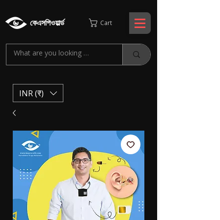
কেএসপিওয়ার্ল্ড
Cart
INR (₹)