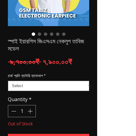
স্পাই ইয়ারপিস জিএসএম নেকলুপ তাবিজ
মডেল
Regular Price
Sale Price
 ৯,৭০০.০০₹ 
৭,৯০০.০০₹
চার্জ প্রতি ব্যাটারি ব্যাকআপ
*
Quantity
*
Out of Stock