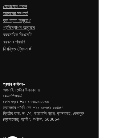
যোগাযোগ করুন
আমাদের সম্পর্কে
কল ব্যাক অনুরোধ
প্রতিস্থাপন অনুরোধ
ব্যবসায়িক জিএসটি
ব্যবসার প্রমাণ
নিবন্ধিত ট্রেডমার্ক
প্রধান কার্যালয়-
অফলাইন স্টোর উপলব্ধ নয়
কেএসপিওয়ার্ল্ড
ফোন নম্বর
+৯১ ৯৭৭৪৬৩৮৮৬৬
ম্যানেজার পার্থিব দেব
+৯১ ৯৮৭৫৯ ০০৪৫৭
দ্বিতীয় তলা, নং 74, হারোহালি গ্রাম, ব্যাঙ্গালোর, বেঙ্গালুরু
(ব্যাঙ্গালোর) গ্রামীণ, কর্ণাটক, 560064