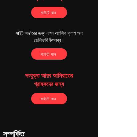
আউটপুট কারেন্ট: ২ অ্যাম্পিয়ার (সর্বোচ্চ)। এই চার্জারটি সুপারফাস্ট
চার্জিং করার জন্য BIS অনুমোদিত SMD প্রযুক্তি-ভিত্তিক
সাইটে যান
অভ্যন্তরীণ যন্ত্র সেটিং দিয়ে তৈরি। ওভারলোড ভোল্টেজের কারণে
এই চার্জারটি শর্ট সার্কিট থেকে রক্ষা করে। এর উচ্চ দক্ষতা এবং কম
বিদ্যুৎ খরচ রয়েছে। এটি সমস্ত মাইক্রো USB টাইপ
সাইট অর্ডারের জন্য এখন আংশিক ক্যাশ অন
স্মার্টফোনের জন্য সর্বজনীন।
ডেলিভারি উপলব্ধ।
সাইটে যান
সংযুক্ত আরব আমিরাতের
গ্রাহকদের জন্য
সাইটে যান
সম্পর্কিত