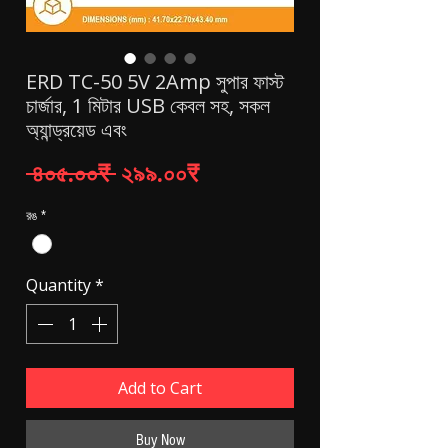
ERD TC-50 5V 2Amp সুপার ফাস্ট
চার্জার, 1 মিটার USB কেবল সহ, সকল
অ্যান্ড্রয়েড এবং
Regular Price
Sale Price
 ৪০৫.০০₹ 
২৯৯.০০₹
রঙ
*
Quantity
*
Add to Cart
Buy Now