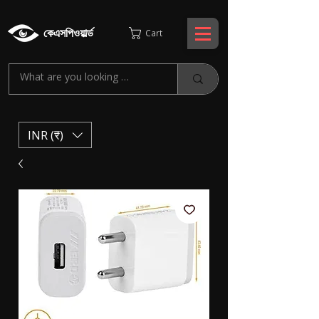
কেএসপিওয়ার্ল্ড
Cart
INR (₹)