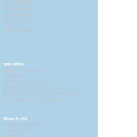
কল ব্যাক অনুরোধ
প্রতিস্থাপন অনুরোধ
ব্যবসায়িক জিএসটি
ব্যবসার প্রমাণ
নিবন্ধিত ট্রেডমার্ক
প্রধান কার্যালয়-
অফলাইন স্টোর উপলব্ধ নয়
কেএসপিওয়ার্ল্ড
ফোন নম্বর
+৯১ ৯৭৭৪৬৩৮৮৬৬
ম্যানেজার পার্থিব দেব
+৯১ ৯৮৭৫৯ ০০৪৫৭
দ্বিতীয় তলা, নং 74, হারোহালি গ্রাম, ব্যাঙ্গালোর, বেঙ্গালুরু
(ব্যাঙ্গালোর) গ্রামীণ, কর্ণাটক, 560064
ইউএসএ ই-স্টোর
অফলাইন স্টোর উপলব্ধ নয়
কেএসপিওয়ার্ল্ড ইউএসএ
শরনদীপ সিং