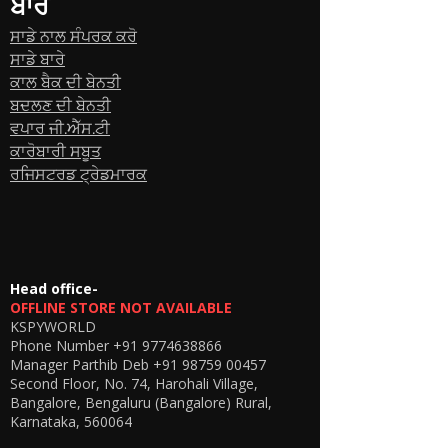
ਬਾਰੇ
ਸਾਡੇ ਨਾਲ ਸੰਪਰਕ ਕਰੋ
ਸਾਡੇ ਬਾਰੇ
ਕਾਲ ਬੈਕ ਦੀ ਬੇਨਤੀ
ਬਦਲਣ ਦੀ ਬੇਨਤੀ
ਵਪਾਰ ਜੀ.ਐੱਸ.ਟੀ
ਕਾਰੋਬਾਰੀ ਸਬੂਤ
ਰਜਿਸਟਰਡ ਟ੍ਰੇਡਮਾਰਕ
Head office-
OFFLINE STORE NOT AVAILABLE
KSPYWORLD
Phone Number
+91 9774638866
Manager Parthib Deb
+91 98759 00457
Second Floor, No. 74, Harohali Village,
Bangalore, Bengaluru (Bangalore) Rural,
Karnataka, 560064