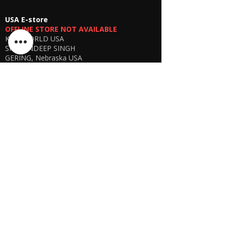
USA E-store
OFFLINE STORE NOT AVAILABLE
KSPYWORLD USA
SHARANDEEP SINGH
GERING, Nebraska USA
Phone
+1 (402) 610-2117
USA Online Store -
CLICK HERE
UAE E-store
OFFLINE STORE NOT AVAILABLE
REGISTRATION UNDERGOING
Manager - Parthib Deb
Phone +91 9875900457
Online store -
CLICK HERE
Bangladesh E-store
WE DON'T HAVE ANY REGISTERED
BUSINESS IN BANGLADESH. ALL ORDERS
WILL BE DISPATCHED FROM INDIA VIA
FEDEX / DHL.
Manager - Parthib Deb
Phone +91 9875900457
Online Store -
CLICK HERE