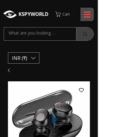
KSPYWORLD
Cart
INR (₹)