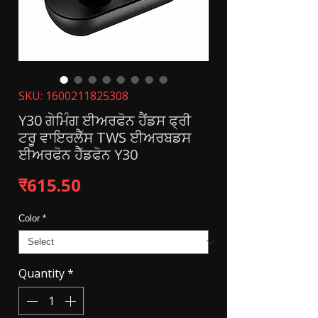
SKU: 1600211825308
Y30 ਗੇਮਿੰਗ ਈਅਰਫੋਨ ਹੈਂਡਸ ਫ੍ਰੀ
ਟਰੂ ਵਾਇਰਲੈੱਸ TWS ਈਅਰਬਡਸ
ਈਅਰਫੋਨ ਹੈੱਡਫੋਨ Y30
Price
₹615.50
Color
*
Quantity
*