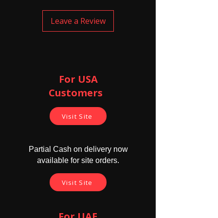
 ਸਟੈਂਡਰਡ:: ਯੂਐਸ ਸਟੈਂਡਰਡ ਸਵਿੱਚ
 ਅਧਿਕਤਮ ਪਾਵਰ:: 600W/ਗੈਂਗ
Leave a Review
 ਸਮੱਗਰੀ:: ABS V0 + ਸਖ਼ਤ ਗਲਾਸ ਪੈਨਲ
 ਸੁਰੱਖਿਆ ਵਿਧੀ:: WPA-PSK/WPA2-PSK
 ਵਾਇਰਲੈੱਸ ਸਟੈਂਡਰਡ:: 802.11 b/g/n & 433MHz RF
 ਅਧਿਕਤਮ ਵਰਤਮਾਨ:: 90V-250V
 ਕਿਸਮ: SONOFF T2 T3 US
 ਕਿਸਮ 2: ਸੋਨਾਫ
For USA
Customers ​
Visit Site
Partial Cash on delivery now
available for site orders.
Visit Site
For UAE