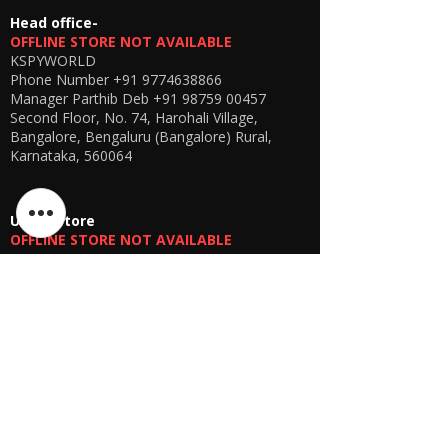
Head office-
OFFLINE STORE NOT AVAILABLE
KSPYWORLD
Phone Number
+91 9774638866
Manager Parthib Deb
+91 98759 00457
Second Floor, No. 74, Harohali Village,
Bangalore, Bengaluru (Bangalore) Rural,
Karnataka, 560064
USA E-store
OFFLINE STORE NOT AVAILABLE
KSPYWORLD USA
SHARANDEEP SINGH
GERING, Nebraska USA
Phone
+1 (402) 610-2117
USA Online Store -
CLICK HERE
UAE E-store
OFFLINE STORE NOT AVAILABLE
REGISTRATION UNDERGOING
Manager - Parthib Deb
Phone +91 9875900457