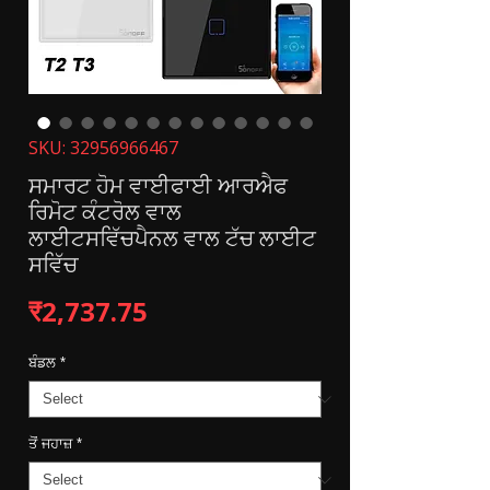
SKU: 32956966467
ਸਮਾਰਟ ਹੋਮ ਵਾਈਫਾਈ ਆਰਐਫ
ਰਿਮੋਟ ਕੰਟਰੋਲ ਵਾਲ
ਲਾਈਟਸਵਿੱਚਪੈਨਲ ਵਾਲ ਟੱਚ ਲਾਈਟ
ਸਵਿੱਚ
Price
₹2,737.75
ਬੰਡਲ
*
ਤੋਂ ਜਹਾਜ਼
*