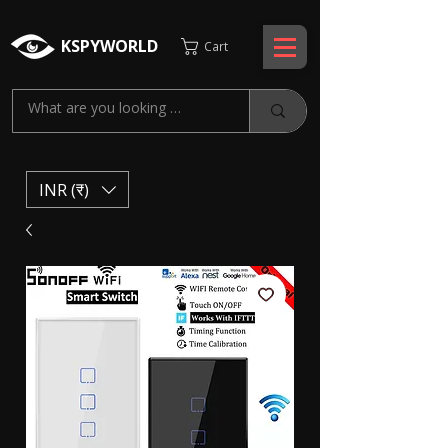
KSPYWORLD
Cart
INR (₹)