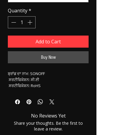
Quantity
*
Add to Cart
Buy Now
ਬ੍ਰਾਂਡ ਦਾ ਨਾਮ: SONOFF
 ਸਰਟੀਫਿਕੇਸ਼ਨ: ਸੀ.ਈ
 ਸਰਟੀਫਿਕੇਸ਼ਨ: RoHS
 ਮੂਲ: CN (ਮੂਲ)
 ਅਸੈਂਬਲੀ ਦੀ ਸਥਿਤੀ: ਜਾਣ ਲਈ ਤਿਆਰ
 ਮਾਡਲ ਨੰਬਰ: Sonoff T2 T3 US
 ਅਨੁਕੂਲਤਾ: ਸਾਰੇ ਅਨੁਕੂਲ
No Reviews Yet
 ਕੈਮਰਾ ਲੈਸ: ਨਹੀਂ
 ਮਾਡਲ ਨੰਬਰ:: Sonoff T2 T3 US ਸਵਿੱਚ
Share your thoughts. Be the first to
 ਐਪ ਦਾ ਸਮਰਥਨ ਕਰਦਾ ਹੈ:: ਅਲੈਕਸਾ ਅਤੇ ਨੇਸਟ ਅਤੇ 
leave a review.
ਗੂਗਲ ਹੋਮ ਨਾਲ ਕੰਮ ਕਰਦਾ ਹੈ