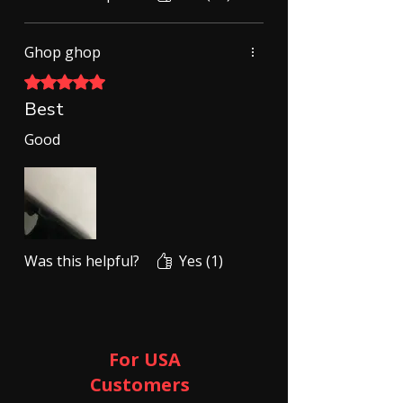
Ghop ghop
Rated 5 out of 5 stars.
Best
Good
Was this helpful?
Yes (1)
For USA
Customers ​