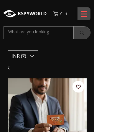
KSPYWORLD
Cart
INR (₹)