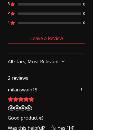
3
0
2
0
1
0
Leave a Review
All stars, Most Relevant
2 reviews
milanswain19
Rated 5 out of 5 stars.
😱😱😱😱
Good product 😌
Was this helpful?
Yes (14)