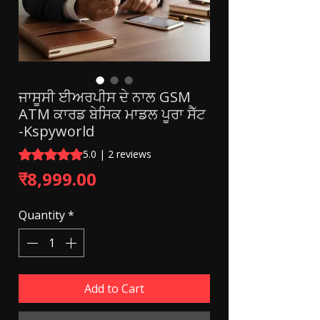
ਜਾਸੂਸੀ ਈਅਰਪੀਸ ਦੇ ਨਾਲ GSM
ATM ਕਾਰਡ ਬੇਸਿਕ ਮਾਡਲ ਪੂਰਾ ਸੈੱਟ
-Kspyworld
Rating is 5.0 out of five stars based on 2 reviews
5.0 | 2 reviews
Price
₹8,999.00
Quantity
*
Add to Cart