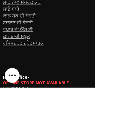
ਸਾਡੇ ਨਾਲ ਸੰਪਰਕ ਕਰੋ
ਸਾਡੇ ਬਾਰੇ
ਕਾਲ ਬੈਕ ਦੀ ਬੇਨਤੀ
ਬਦਲਣ ਦੀ ਬੇਨਤੀ
ਵਪਾਰ ਜੀ.ਐੱਸ.ਟੀ
ਕਾਰੋਬਾਰੀ ਸਬੂਤ
ਰਜਿਸਟਰਡ ਟ੍ਰੇਡਮਾਰਕ
Head office-
OFFLINE STORE NOT AVAILABLE
KSPYWORLD
Phone Number
+91 9774638866
Manager Parthib Deb
+91 98759 00457
Second Floor, No. 74, Harohali Village,
Bangalore, Bengaluru (Bangalore) Rural,
Karnataka, 560064