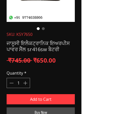
SKU: KSY7650
ਜਾਸੂਸੀ ਇਲੈਕਟ੍ਰਾਨਿਕ ਇਅਰਪੀਸ
ਪਾਵਰ ਸੈੱਲ sr416sw ਬੈਟਰੀ
Regular Price
Sale Price
 ₹745.00 
₹650.00
Quantity
*
Add to Cart
Buy Now