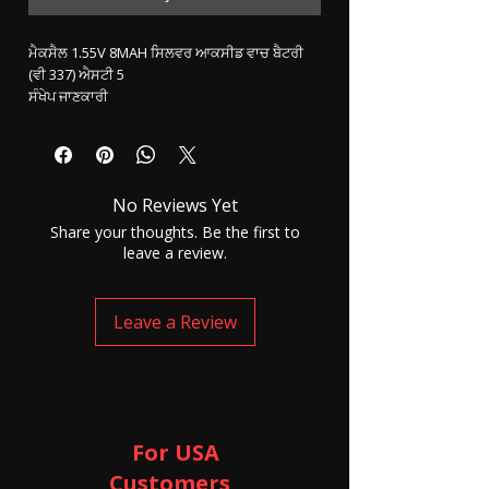
ਮੈਕਸੈਲ 1.55V 8MAH ਸਿਲਵਰ ਆਕਸੀਡ ਵਾਚ ਬੈਟਰੀ
(ਵੀ 337) ਐਸਟੀ 5
ਸੰਖੇਪ ਜਾਣਕਾਰੀ
ਮੈਕਸੇਲ 1.55V 8 ਐਮਏਐਚ ਸਿਲਵਰ ਆਕਸਾਈਡ ਵਾਚ
ਬੈਟਰੀ (ਵੀ 337) ਸੇਂਟ 5. ਬਟਨ ਸੈੱਲ ਘੱਟ ਡਰੇਨ ਦੀ ਕਿਸਮ.
ਵਾਚ, ਖਿਡੌਣਾ, ਖੇਡ, ਉਪਕਰਣ, ਇਲੈਕਟ੍ਰਾਨਿਕ ਵਿਚ ਵਰਤੀ
ਜਾਂਦੀ ਹੈ.
No Reviews Yet
ਪ੍ਰਤੀ ਸੈੱਲ ਨਿਰੰਤਰ ਕਾਲਿੰਗ ਵਿੱਚ 4 ਤੋਂ 5 ਘੰਟੇ ਤੱਕ ਕੰਮ
Share your thoughts. Be the first to
ਕਰਦਾ ਹੈ.
leave a review.
ਇਹ ਸੈੱਲ ਰੀਚਾਰਜ ਨਹੀਂ ਹੋ ਸਕਦਾ. ਹਰ ਵਾਰ ਤੁਹਾਨੂੰ ਇਕ
ਨਵਾਂ ਸੈੱਲ ਇਸਤੇਮਾਲ ਕਰਨਾ ਪਏਗਾ.
Leave a Review
For USA
Customers ​