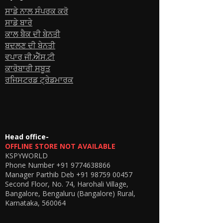
ਸਾਡੇ ਨਾਲ ਸੰਪਰਕ ਕਰੋ
ਸਾਡੇ ਬਾਰੇ
ਕਾਲ ਬੈਕ ਦੀ ਬੇਨਤੀ
ਬਦਲਣ ਦੀ ਬੇਨਤੀ
ਵਪਾਰ ਜੀ.ਐੱਸ.ਟੀ
ਕਾਰੋਬਾਰੀ ਸਬੂਤ
ਰਜਿਸਟਰਡ ਟ੍ਰੇਡਮਾਰਕ
Head office-
OFFLINE STORE NOT AVAILABLE
KSPYWORLD
Phone Number
+91 9774638866
Manager Parthib Deb
+91 98759 00457
Second Floor, No. 74, Harohali Village,
Bangalore, Bengaluru (Bangalore) Rural,
Karnataka, 560064