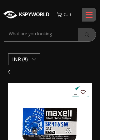
KSPYWORLD
Cart
INR (₹)