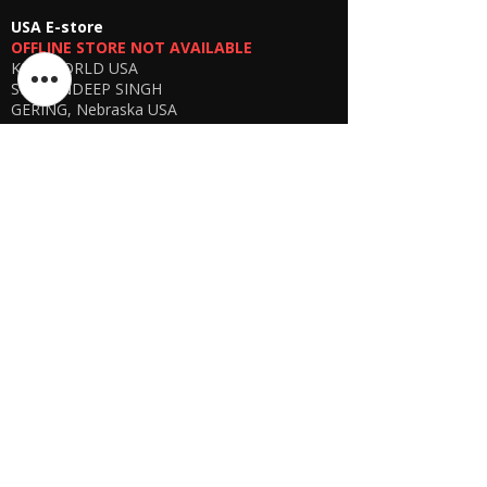
USA E-store
OFFLINE STORE NOT AVAILABLE
KSPYWORLD USA
SHARANDEEP SINGH
GERING, Nebraska USA
Phone
+1 (402) 610-2117
USA Online Store -
CLICK HERE
UAE E-store
OFFLINE STORE NOT AVAILABLE
REGISTRATION UNDERGOING
Manager - Parthib Deb
Phone +91 9875900457
Online store -
CLICK HERE
Bangladesh E-store
WE DON'T HAVE ANY REGISTERED
BUSINESS IN BANGLADESH. ALL ORDERS
WILL BE DISPATCHED FROM INDIA VIA
FEDEX / DHL.
Manager - Parthib Deb
Phone +91 9875900457
Online Store -
CLICK HERE