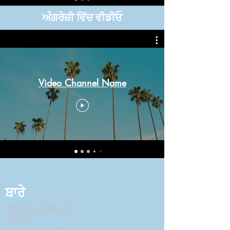
ਅੰਗਰੇਜ਼ੀ ਵਿੱਚ ਵੀਡੀਓ
Video Channel Name
ਬਾਰੇ
ਸਾਡੇ ਨਾਲ ਸੰਪਰਕ ਕਰੋ
ਸਾਡੇ ਬਾਰੇ