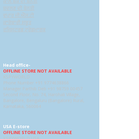
ਕਾਲ ਬੈਕ ਦੀ ਬੇਨਤੀ
ਬਦਲਣ ਦੀ ਬੇਨਤੀ
ਵਪਾਰ ਜੀ.ਐੱਸ.ਟੀ
ਕਾਰੋਬਾਰੀ ਸਬੂਤ
ਰਜਿਸਟਰਡ ਟ੍ਰੇਡਮਾਰਕ
Head office-
OFFLINE STORE NOT AVAILABLE
KSPYWORLD
Phone Number
+91 9774638866
Manager Parthib Deb
+91 98759 00457
Second Floor, No. 74, Harohali Village,
Bangalore, Bengaluru (Bangalore) Rural,
Karnataka, 560064
USA E-store
OFFLINE STORE NOT AVAILABLE
KSPYWORLD USA