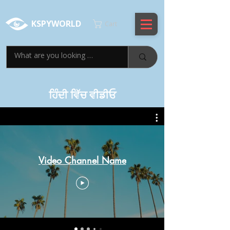
KSPYWORLD
Cart
ਹਿੰਦੀ ਵਿੱਚ ਵੀਡੀਓ
Video Channel Name