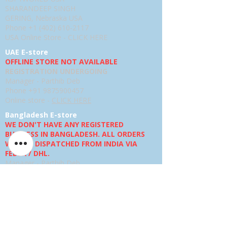
SHARANDEEP SINGH
GERING, Nebraska USA
Phone
+1 (402) 610-2117
USA Online Store -
CLICK HERE
UAE E-store
OFFLINE STORE NOT AVAILABLE
REGISTRATION UNDERGOING
Manager - Parthib Deb
Phone +91 9875900457
Online store -
CLICK HERE
Bangladesh E-store
WE DON'T HAVE ANY REGISTERED
BUSINESS IN BANGLADESH. ALL ORDERS
WILL BE DISPATCHED FROM INDIA VIA
FEDEX / DHL.
Manager - Parthib Deb
Phone +91 9875900457
Online Store -
CLICK HERE
ਨੀਤੀ ਨੂੰ
ਵਾਪਸੀ ਨੀਤੀ