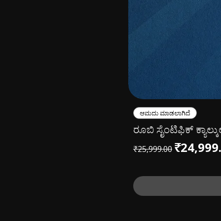
ಆಮದು ಮಾಡಲಾಗಿದೆ
ರೂಬಿ ಸೈಂಟಿಫಿಕ್ ಕ್ಯಾಲ್ಕ
Regular Price
Sale Pri
₹24,999
₹25,999.00