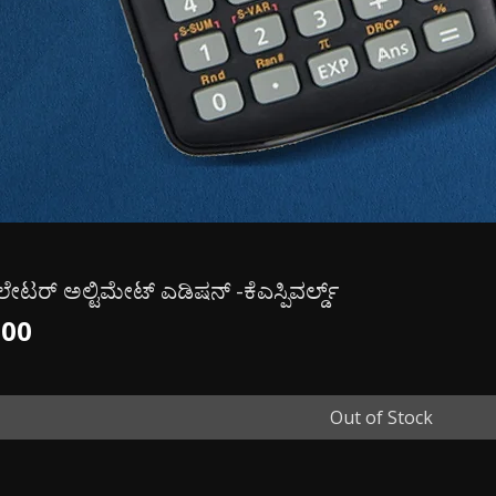
ುಲೇಟರ್ ಅಲ್ಟಿಮೇಟ್ ಎಡಿಷನ್ -ಕೆಎಸ್ಪಿವರ್ಲ್ಡ್
ce
.00
Out of Stock