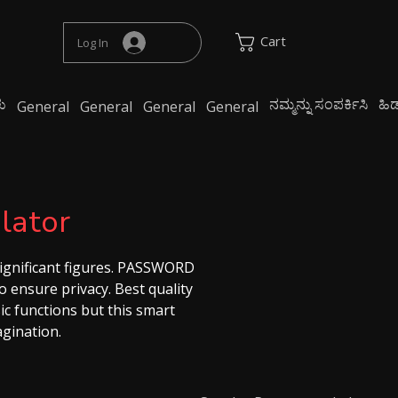
Cart
Log In
ು
ನಮ್ಮನ್ನು ಸಂಪರ್ಕಿಸಿ
ಹಿ
General
General
General
General
lator
significant figures. PASSWORD
ensure privacy. Best quality
ic functions but this smart
gination.