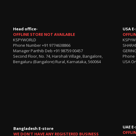
Head office-
USA E-
OFFLINE STORE NOT AVAILABLE
OFFLI
KSPYWORLD
KSPYW
Phone Number
+91 9774638866
SHARA
Manager Parthib Deb
+91 98759 00457
GERING
Second Floor, No. 74, Harohali Village, Bangalore,
Phone
Bengaluru (Bangalore) Rural, Karnataka, 560064
USA On
UAE E-
Bangladesh E-store
OFFLI
WE DON'T HAVE ANY REGISTERED BUSINESS