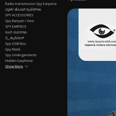
Radio transmission Spy Earpiece
ಸ್ಮಾರ್ಟ್ ಹೋಮ್ ಗ್ಯಾಜೆಟ್‌ಗಳು
SPY ACCESSORIES
Spy Banyan / Vest
SPY EARPIECE
ರೂಬಿ ಸಾಧನಗಳು
ಸ್ಪೈ ಕ್ಯಾಮೆರಾಸ್
Spy GSM Box
Spy Mask
Spy Undergarments
Hidden Earphone
Show More