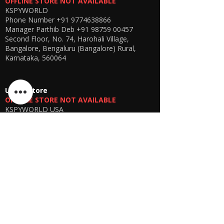
OFFLINE STORE NOT AVAILABLE
KSPYWORLD
Phone Number
+91 9774638866
Manager Parthib Deb
+91 98759 00457
Second Floor, No. 74, Harohali Village,
Bangalore, Bengaluru (Bangalore) Rural,
Karnataka, 560064
USA E-store
OFFLINE STORE NOT AVAILABLE
KSPYWORLD USA
SHARANDEEP SINGH
GERING, Nebraska USA
Phone
+1 (402) 610-2117
USA Online Store -
CLICK HERE
UAE E-store
OFFLINE STORE NOT AVAILABLE
REGISTRATION UNDERGOING
Manager - Parthib Deb
Phone +91 9875900457
Online store -
CLICK HERE
Bangladesh E-store