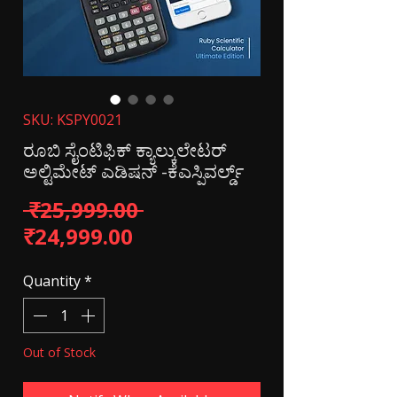
SKU: KSPY0021
ರೂಬಿ ಸೈಂಟಿಫಿಕ್ ಕ್ಯಾಲ್ಕುಲೇಟರ್
ಅಲ್ಟಿಮೇಟ್ ಎಡಿಷನ್ -ಕೆಎಸ್ಪಿವರ್ಲ್ಡ್
Regular Price
 ₹25,999.00 
Sale Price
₹24,999.00
Quantity
*
Out of Stock