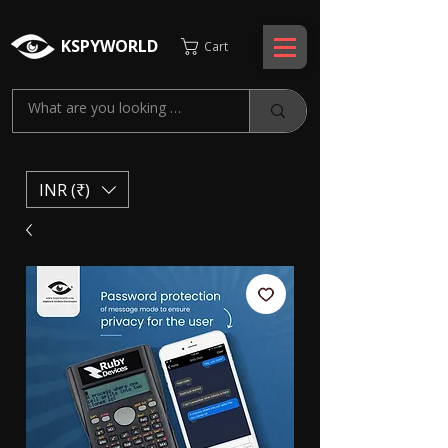
KSPYWORLD
Cart
INR (₹)