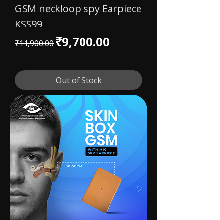
GSM neckloop spy Earpiece
KSS99
Regular Price
Sale Price
₹9,700.00
₹11,900.00
Out of Stock