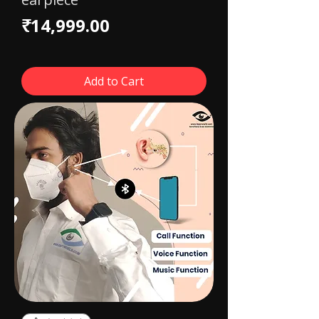
Price
₹14,999.00
Add to Cart