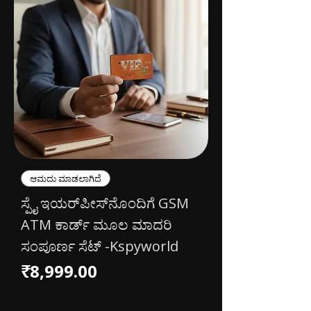
ಆಮದು ಮಾಡಲಾಗಿದೆ
ಸ್ಪೈ ಇಯರ್‌ಪೀಸ್‌ನೊಂದಿಗೆ GSM
ATM ಕಾರ್ಡ್ ಮೂಲ ಮಾದರಿ
ಸಂಪೂರ್ಣ ಸೆಟ್ -Kspyworld
Price
₹8,999.00