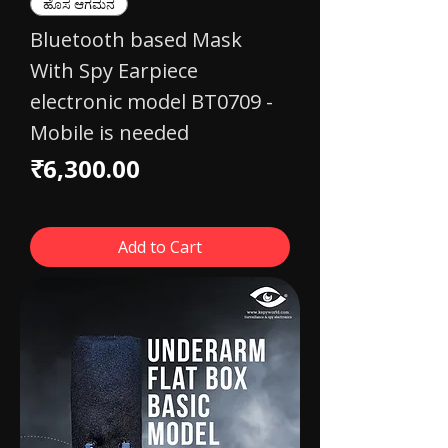
ಹೊಸ ಆಗಮನ
Bluetooth based Mask
With Spy Earpiece
electronic model BT0709 -
Mobile is needed
Price
₹6,300.00
Add to Cart