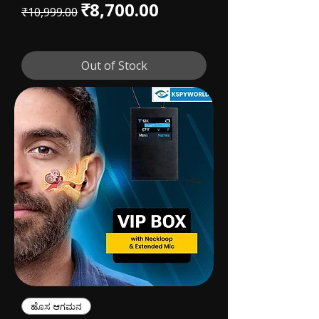
Regular Price
Sale Price
₹8,700.00
₹10,999.00
Out of Stock
ಹೊಸ ಆಗಮನ