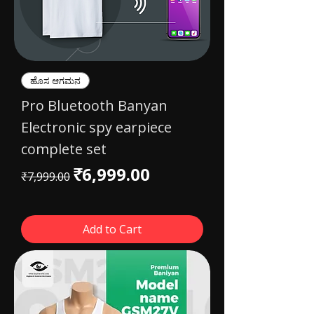
ಹೊಸ ಆಗಮನ
Pro Bluetooth Banyan
Electronic spy earpiece
complete set
Regular Price
Sale Price
₹6,999.00
₹7,999.00
Add to Cart