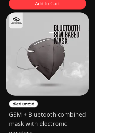
Add to Cart
ಹೊಸ ಆಗಮನ
GSM + Bluetooth combined
mask with electronic
earpiece