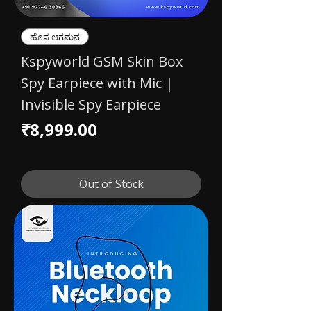
ಹೊಸ ಆಗಮನ
Kspyworld GSM Skin Box
Spy Earpiece with Mic |
Invisible Spy Earpiece
Price
₹8,999.00
Out of Stock