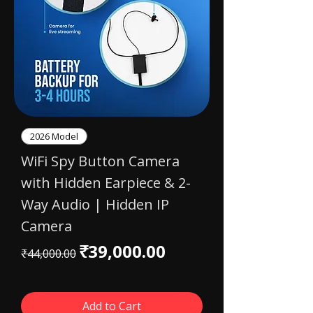
2026 Model
WiFi Spy Button Camera
with Hidden Earpiece & 2-
Way Audio | Hidden IP
Camera
Regular Price
Sale Price
₹39,000.00
₹44,000.00
Add to Cart