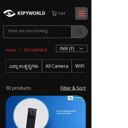
KSPYWORLD
Cart
INR (₹)
Home
SPY EARPIECE
ಎಲ್ಲಾ ಉತ್ಪನ್ನಗಳು
All Camera
WIFI CAMERA
30 products
Filter & Sort