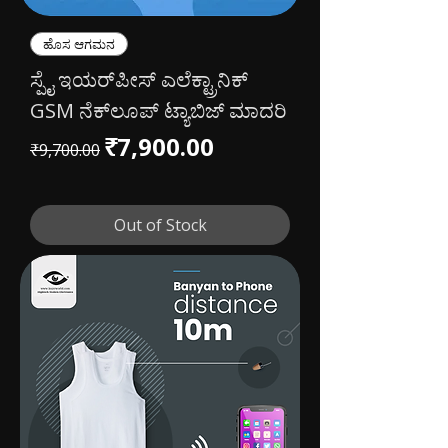
ಹೊಸ ಆಗಮನ
ಸ್ಪೈ ಇಯರ್‌ಪೀಸ್ ಎಲೆಕ್ಟ್ರಾನಿಕ್
GSM ನೆಕ್‌ಲೂಪ್ ಟ್ಯಾಬಿಜ್ ಮಾದರಿ
Regular Price
Sale Price
₹7,900.00
₹9,700.00
Out of Stock