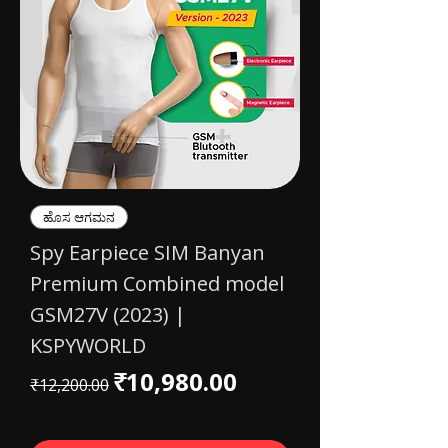
ಹೊಸ ಆಗಮನ
Spy Earpiece SIM Banyan
Premium Combined model
GSM27V (2023) |
KSPYWORLD
Regular Price
Sale Price
₹10,980.00
₹12,200.00