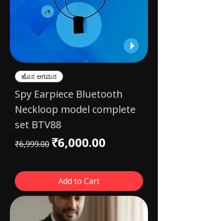
ಹೊಸ ಆಗಮನ
Spy Earpiece Bluetooth
Neckloop model complete
set BTV88
Regular Price
Sale Price
₹6,000.00
₹6,999.00
Add to Cart