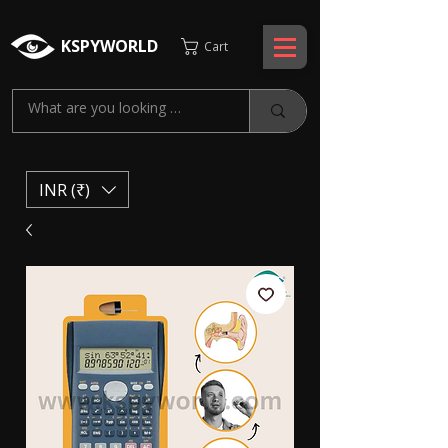
KSPYWORLD
Cart
INR (₹)