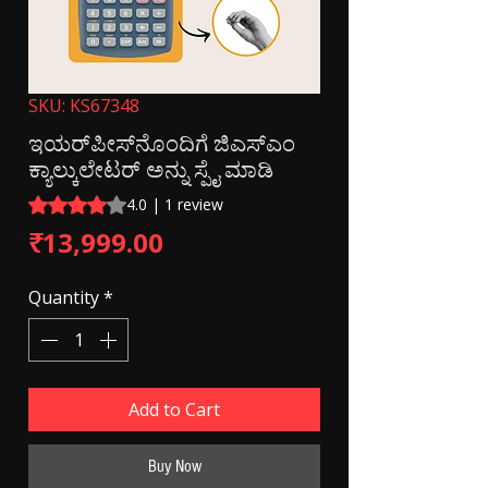
SKU: KS67348
ಇಯರ್‌ಪೀಸ್‌ನೊಂದಿಗೆ ಜಿಎಸ್ಎಂ
ಕ್ಯಾಲ್ಕುಲೇಟರ್ ಅನ್ನು ಸ್ಪೈ ಮಾಡಿ
Rating is 4.0 out of five stars based on 1 review
4.0 | 1 review
Price
₹13,999.00
Quantity
*
Add to Cart
Buy Now