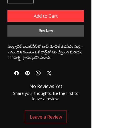
Add to Cart
Buy Now
ఎలక్ట్రానిక్ ఇయర్‌పీస్‌తో టాప్ మోడల్ జిఎస్‌ఎం మర్రి -
7 నుంచి 8 గంటలు ఒకే ఛార్జ్‌తో పని చేస్తుంది మరియు
220 హెర్ట్జ్ హై సెన్సిటివ్ ఎంఐసి.
ప్యాకేజీ / ఉపకరణాల జాబితా:
1x KGB76342 బన్యన్
No Reviews Yet
1 ఎక్స్ ప్రామాణిక ఎలక్ట్రానిక్ ఇయర్ పీస్
2 X 377 ఇయర్ పీస్ బ్యాటరీ
Share your thoughts. Be the first to
1x ఛార్జింగ్ కేబుల్
leave a review.
ఎలక్ట్రానిక్ ఇయర్ పీస్ చేర్చండి - గరిష్టంగా 40Hz
అవుట్పుట్ మరియు ఎలక్ట్రానిక్ ఇయర్ పీస్ 110 bm
Leave a Review
అవుట్పుట్ ఇస్తుంది.