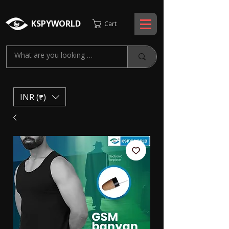
KSPYWORLD
Cart
INR (₹)