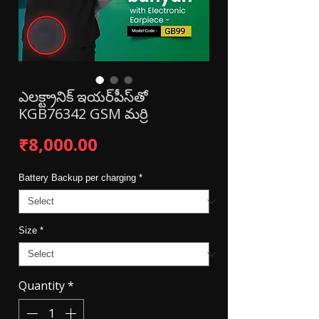
ఎలక్ట్రానిక్ ఇయర్‌పీస్‌తో
KGB76342 GSM మర్రి
Price
₹8,000.00
Battery Backup per charging
*
Size
*
Quantity
*