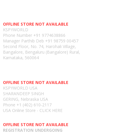
Head office-
OFFLINE STORE NOT AVAILABLE
KSPYWORLD
Phone Number
+91 9774638866
Manager Parthib Deb
+91 98759 00457
Second Floor, No. 74, Harohali Village,
Bangalore, Bengaluru (Bangalore) Rural,
Karnataka, 560064
USA E-store
OFFLINE STORE NOT AVAILABLE
KSPYWORLD USA
SHARANDEEP SINGH
GERING, Nebraska USA
Phone
+1 (402) 610-2117
USA Online Store -
CLICK HERE
UAE E-store
OFFLINE STORE NOT AVAILABLE
REGISTRATION UNDERGOING