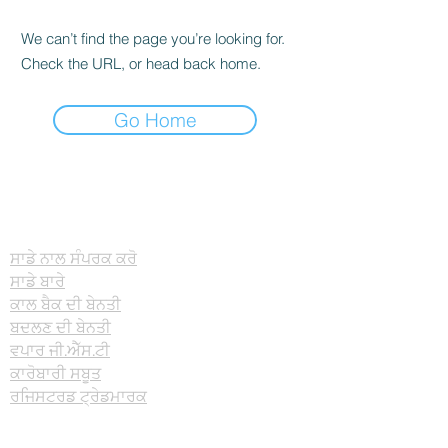
We can’t find the page you’re looking for.
Check the URL, or head back home.
Go Home
ਬਾਰੇ
ਸਾਡੇ ਨਾਲ ਸੰਪਰਕ ਕਰੋ
ਸਾਡੇ ਬਾਰੇ
ਕਾਲ ਬੈਕ ਦੀ ਬੇਨਤੀ
ਬਦਲਣ ਦੀ ਬੇਨਤੀ
ਵਪਾਰ ਜੀ.ਐੱਸ.ਟੀ
ਕਾਰੋਬਾਰੀ ਸਬੂਤ
ਰਜਿਸਟਰਡ ਟ੍ਰੇਡਮਾਰਕ