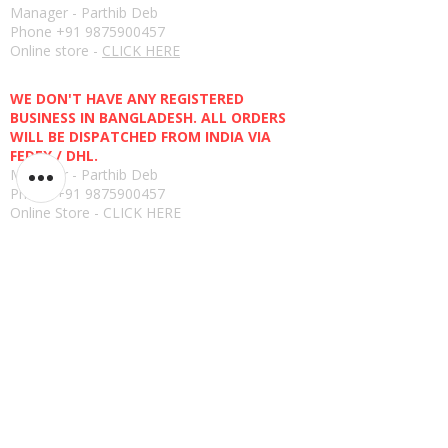
Manager - Parthib Deb
Phone +91 9875900457
Online store -
CLICK HERE
Bangladesh E-store
WE DON'T HAVE ANY REGISTERED
BUSINESS IN BANGLADESH. ALL ORDERS
WILL BE DISPATCHED FROM INDIA VIA
FEDEX / DHL.
Manager - Parthib Deb
Phone +91 9875900457
Online Store -
CLICK HERE
ਨੀਤੀ ਨੂੰ
ਵਾਪਸੀ ਨੀਤੀ
ਵਰਤੋ ਦੀਆਂ ਸ਼ਰਤਾਂ
ਸੁਰੱਖਿਆ
ਗੋਪਨੀਯਤਾ