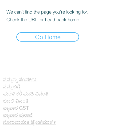
We can’t find the page you’re looking for.
Check the URL, or head back home.
Go Home
ಬಗ್ಗೆ
ನಮ್ಮನ್ನು ಸಂಪರ್ಕಿಸಿ
ನಮ್ಮ ಬಗ್ಗೆ
ಮರಳಿ ಕರೆ ಮಾಡಿ ವಿನಂತಿ
ಬದಲಿ ವಿನಂತಿ
ವ್ಯಾಪಾರ GST
ವ್ಯಾಪಾರ ಪುರಾವೆ
ನೋಂದಾಯಿತ ಟ್ರೇಡ್‌ಮಾರ್ಕ್