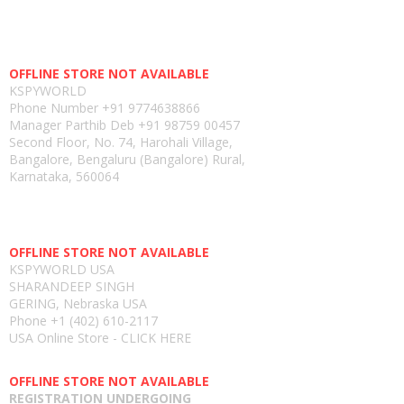
Head office-
OFFLINE STORE NOT AVAILABLE
KSPYWORLD
Phone Number
+91 9774638866
Manager Parthib Deb
+91 98759 00457
Second Floor, No. 74, Harohali Village,
Bangalore, Bengaluru (Bangalore) Rural,
Karnataka, 560064
USA E-store
OFFLINE STORE NOT AVAILABLE
KSPYWORLD USA
SHARANDEEP SINGH
GERING, Nebraska USA
Phone
+1 (402) 610-2117
USA Online Store -
CLICK HERE
UAE E-store
OFFLINE STORE NOT AVAILABLE
REGISTRATION UNDERGOING