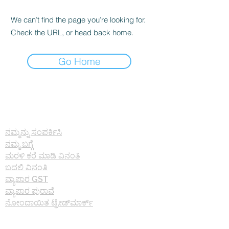
We can’t find the page you’re looking for.
Check the URL, or head back home.
Go Home
ಬಗ್ಗೆ
ನಮ್ಮನ್ನು ಸಂಪರ್ಕಿಸಿ
ನಮ್ಮ ಬಗ್ಗೆ
ಮರಳಿ ಕರೆ ಮಾಡಿ ವಿನಂತಿ
ಬದಲಿ ವಿನಂತಿ
ವ್ಯಾಪಾರ GST
ವ್ಯಾಪಾರ ಪುರಾವೆ
ನೋಂದಾಯಿತ ಟ್ರೇಡ್‌ಮಾರ್ಕ್