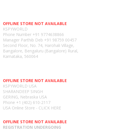
Head office-
OFFLINE STORE NOT AVAILABLE
KSPYWORLD
Phone Number
+91 9774638866
Manager Parthib Deb
+91 98759 00457
Second Floor, No. 74, Harohali Village,
Bangalore, Bengaluru (Bangalore) Rural,
Karnataka, 560064
USA E-store
OFFLINE STORE NOT AVAILABLE
KSPYWORLD USA
SHARANDEEP SINGH
GERING, Nebraska USA
Phone
+1 (402) 610-2117
USA Online Store -
CLICK HERE
UAE E-store
OFFLINE STORE NOT AVAILABLE
REGISTRATION UNDERGOING